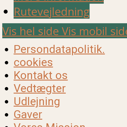
Rutevejledning
Vis hel side
Vis mobil sid
Persondatapolitik.
cookies
Kontakt os
Vedtægter
Udlejning
Gaver