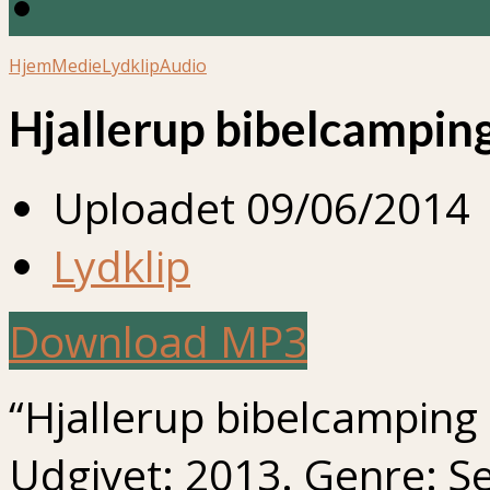
Hjem
Medie
Lydklip
Audio
Hjallerup bibelcampin
Uploadet
09/06/2014
Lydklip
Download MP3
“Hjallerup bibelcamping 
Udgivet: 2013. Genre: S