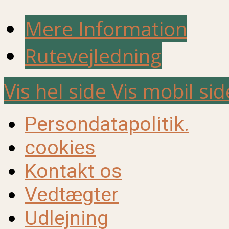
Mere Information
Rutevejledning
Vis hel side
Vis mobil sid
Persondatapolitik.
cookies
Kontakt os
Vedtægter
Udlejning