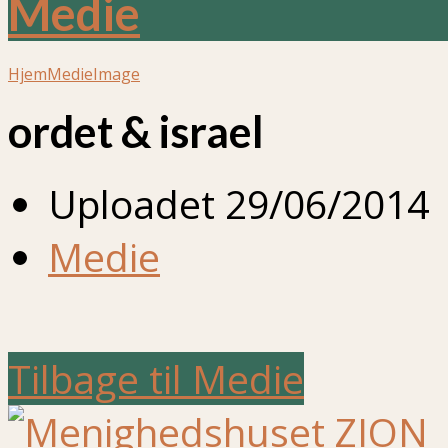
Medie
Hjem
Medie
Image
ordet & israel
Uploadet
29/06/2014
Medie
Tilbage til Medie