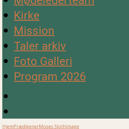
Mødelederteam
Kirke
Mission
Taler arkiv
Foto Galleri
Program 2026
Hjem
Prædikener
Moses Sloth
Image