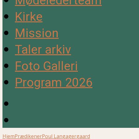
Mødelederteam
Kirke
Mission
Taler arkiv
Foto Galleri
Program 2026
Hjem
Prædikener
Poul Langagergaard