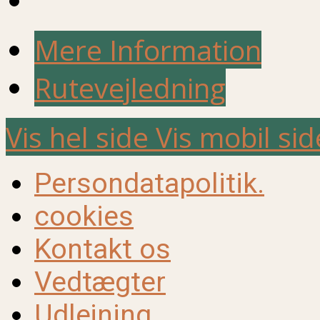
Mere Information
Rutevejledning
Vis hel side
Vis mobil sid
Persondatapolitik.
cookies
Kontakt os
Vedtægter
Udlejning