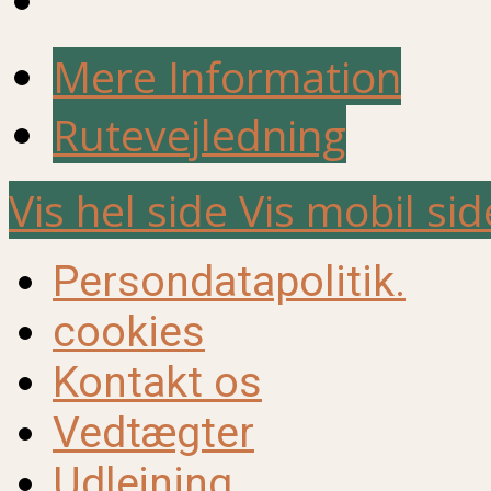
Mere Information
Rutevejledning
Vis hel side
Vis mobil sid
Persondatapolitik.
cookies
Kontakt os
Vedtægter
Udlejning