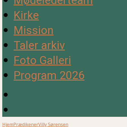
Mødelederteam
Kirke
Mission
Taler arkiv
Foto Galleri
Program 2026
Hjem
Prædikener
Villy Sørensen