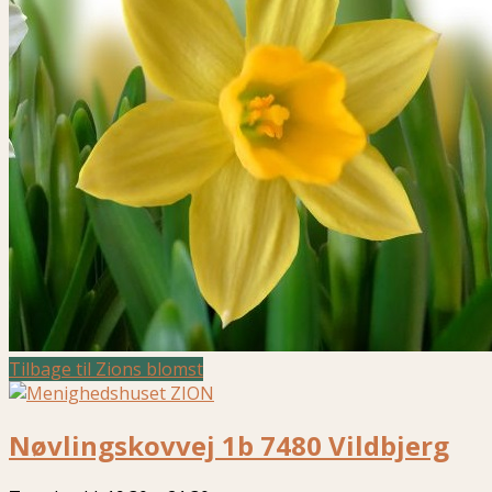
Tilbage til Zions blomst
Nøvlingskovvej 1b 7480 Vildbjerg