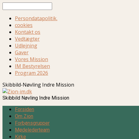
Søg
Persondatapolitik.
cookies
Kontakt os
Vedtægter
Udlejning
Gaver
Vores Mission
IM Bestyrelsen
Program 2026
Skibbild-Nøvling Indre Mission
Skibbild Nøvling Indre Mission
Forsiden
Om Zion
Forbønsgrupper
Mødelederteam
Kirke