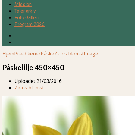
Mission
Taler arkiv
Foto Galleri
Program 2026
Hjem
Prædikener
Påske
Zions blomst
Image
Påskelilje 450×450
Uploadet
21/03/2016
Zions blomst