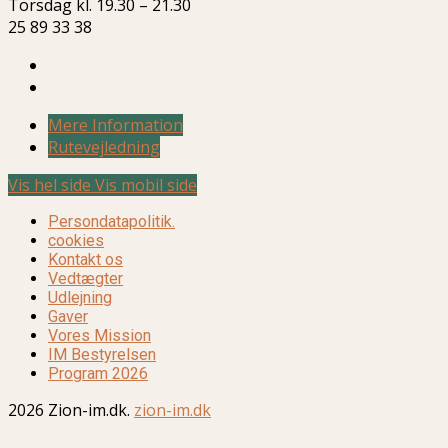
Torsdag kl. 19.30 – 21.30
25 89 33 38
Mere Information
Rutevejledning
Vis hel side
Vis mobil side
Persondatapolitik.
cookies
Kontakt os
Vedtægter
Udlejning
Gaver
Vores Mission
IM Bestyrelsen
Program 2026
2026 Zion-im.dk.
zion-im.dk