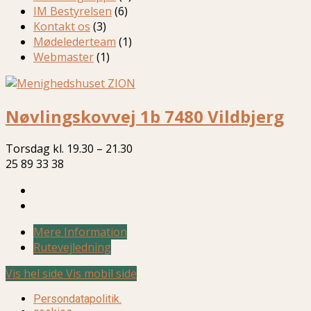
IM Bestyrelsen
(6)
Kontakt os
(3)
Mødelederteam
(1)
Webmaster
(1)
Nøvlingskovvej 1b 7480 Vildbjerg
Torsdag kl. 19.30 – 21.30
25 89 33 38
Mere Information
Rutevejledning
Vis hel side
Vis mobil side
Persondatapolitik.