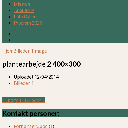
Mission
Taler arkiv
Foto Galleri
Program 2026
Hjem
Billeder 1
Image
plantearbejde 2 400×300
Uploadet
12/04/2014
Billeder 1
Tilbage til Billeder 1
Kontakt personer:
Forbønsgruppe
(1)