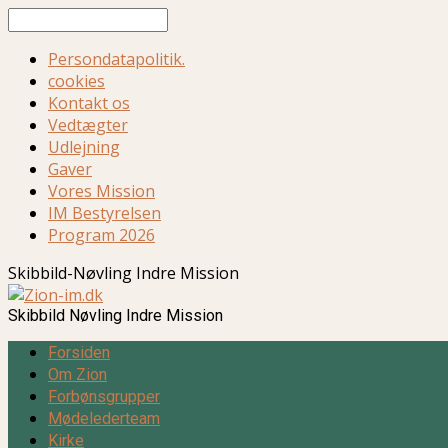
Søg
Persondatapolitik.
cookies
Kontakt os
Vedtægter
Udlejning
Gaver
Vores Mission
IM Bestyrelsen
Program 2026
Skibbild-Nøvling Indre Mission
Skibbild Nøvling Indre Mission
Forsiden
Om Zion
Forbønsgrupper
Mødelederteam
Kirke