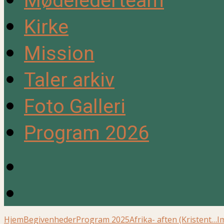
Mødelederteam
Kirke
Mission
Taler arkiv
Foto Galleri
Program 2026
Hjem
Begivenheder
Program 2025
Afrika- aften (Kristent…
I