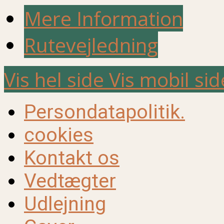
Mere Information
Rutevejledning
Vis hel side
Vis mobil sid
Persondatapolitik.
cookies
Kontakt os
Vedtægter
Udlejning