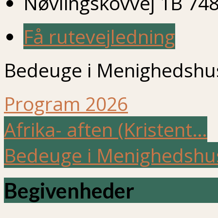
Nøvlingskovvej 1B 748
Få rutevejledning
Bedeuge i Menighedshus
Program 2026
Afrika- aften (Kristent…
Bedeuge i Menighedshu
Begivenheder