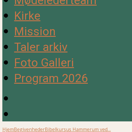
Mødelederteam
Kirke
Mission
Taler arkiv
Foto Galleri
Program 2026
Hjem
Begivenheder
Bibelkursus Hammerum ved…