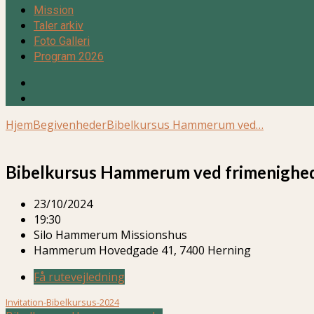
Mission
Taler arkiv
Foto Galleri
Program 2026
Hjem
Begivenheder
Bibelkursus Hammerum ved…
Bibelkursus Hammerum ved frimenigheds
23/10/2024
19:30
Silo Hammerum Missionshus
Hammerum Hovedgade 41, 7400 Herning
Få rutevejledning
Invitation-Bibelkursus-2024