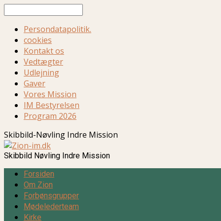
Søg
Persondatapolitik.
cookies
Kontakt os
Vedtægter
Udlejning
Gaver
Vores Mission
IM Bestyrelsen
Program 2026
Skibbild-Nøvling Indre Mission
Skibbild Nøvling Indre Mission
Forsiden
Om Zion
Forbønsgrupper
Mødelederteam
Kirke