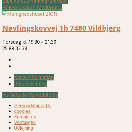
Bibelkursus Hammerum ved…
Fællesspisning. Medbring…
Nøvlingskovvej 1b 7480 Vildbjerg
Torsdag kl. 19.30 – 21.30
25 89 33 38
Mere Information
Rutevejledning
Vis hel side
Vis mobil side
Persondatapolitik.
cookies
Kontakt os
Vedtægter
Udlejning