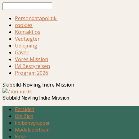
Søg
Persondatapolitik.
cookies
Kontakt os
Vedtægter
Udlejning
Gaver
Vores Mission
IM Bestyrelsen
Program 2026
Skibbild-Nøvling Indre Mission
Skibbild Nøvling Indre Mission
Forsiden
Om Zion
Forbønsgrupper
Mødelederteam
Kirke