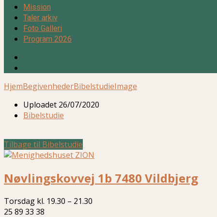
Mission
Taler arkiv
Foto Galleri
Program 2026
Hjem
Begivenheder
Bibelstudie
Image
Uploadet
26/07/2020
Bibelstudie
Tilbage til Bibelstudie
Nøvlingskovvej 1b 7480 Vildbjerg
Torsdag kl. 19.30 – 21.30
25 89 33 38