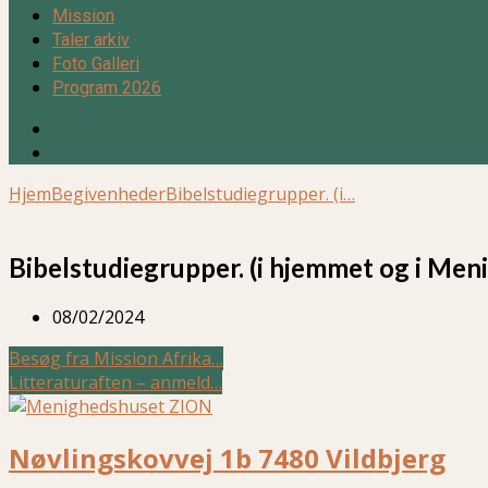
Mission
Taler arkiv
Foto Galleri
Program 2026
Hjem
Begivenheder
Bibelstudiegrupper. (i…
Bibelstudiegrupper. (i hjemmet og i Men
08/02/2024
Besøg fra Mission Afrika…
Litteraturaften – anmeld…
Nøvlingskovvej 1b 7480 Vildbjerg