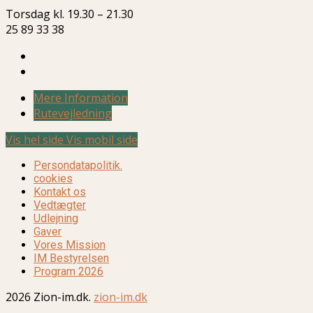
Torsdag kl. 19.30 – 21.30
25 89 33 38
Mere Information
Rutevejledning
Vis hel side
Vis mobil side
Persondatapolitik.
cookies
Kontakt os
Vedtægter
Udlejning
Gaver
Vores Mission
IM Bestyrelsen
Program 2026
2026 Zion-im.dk.
zion-im.dk