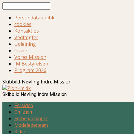
Søg
Persondatapolitik.
cookies
Kontakt os
Vedtægter
Udlejning
Gaver
Vores Mission
IM Bestyrelsen
Program 2026
Skibbild-Nøvling Indre Mission
Skibbild Nøvling Indre Mission
Forsiden
Om Zion
Forbønsgrupper
Mødelederteam
Kirke