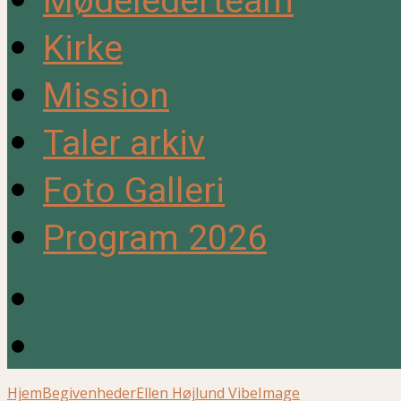
Mødelederteam
Kirke
Mission
Taler arkiv
Foto Galleri
Program 2026
Hjem
Begivenheder
Ellen Højlund Vibe
Image