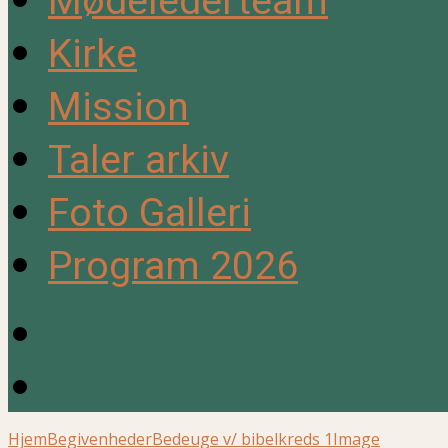
Mødelederteam
Kirke
Mission
Taler arkiv
Foto Galleri
Program 2026
Hjem
Begivenheder
Bedeuge v/ bibelkreds 1
Image