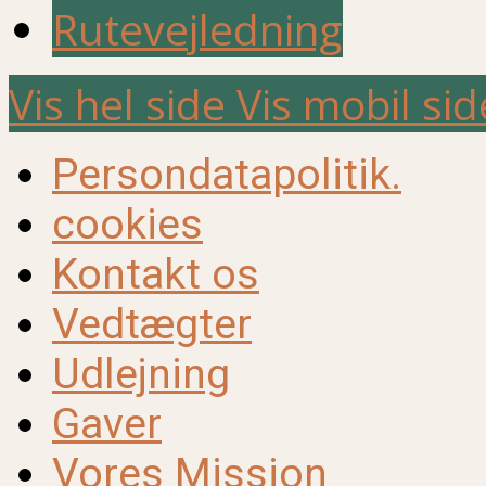
Rutevejledning
Vis hel side
Vis mobil sid
Persondatapolitik.
cookies
Kontakt os
Vedtægter
Udlejning
Gaver
Vores Mission