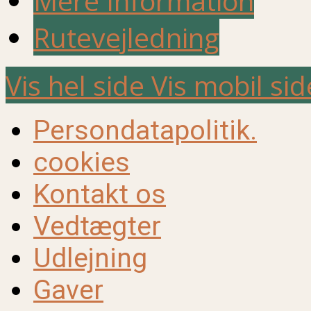
Mere Information
Rutevejledning
Vis hel side
Vis mobil sid
Persondatapolitik.
cookies
Kontakt os
Vedtægter
Udlejning
Gaver