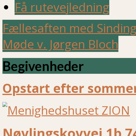
Få rutevejledning
Fællesaften med Sindin
Møde v. Jørgen Bloch
Begivenheder
Opstart efter sommer
Nøvlingskovvej 1b 7