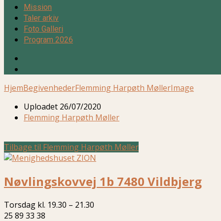
Mission
Taler arkiv
Foto Galleri
Program 2026
Hjem
Begivenheder
Flemming Harpøth Møller
Image
Uploadet
26/07/2020
Flemming Harpøth Møller
Tilbage til Flemming Harpøth Møller
Nøvlingskovvej 1b 7480 Vildbjerg
Torsdag kl. 19.30 – 21.30
25 89 33 38