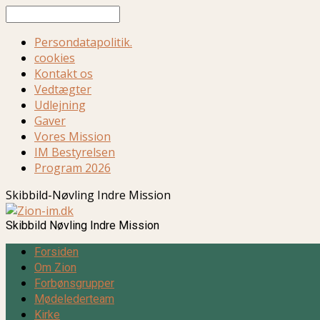
Søg
Persondatapolitik.
cookies
Kontakt os
Vedtægter
Udlejning
Gaver
Vores Mission
IM Bestyrelsen
Program 2026
Skibbild-Nøvling Indre Mission
Skibbild Nøvling Indre Mission
Forsiden
Om Zion
Forbønsgrupper
Mødelederteam
Kirke