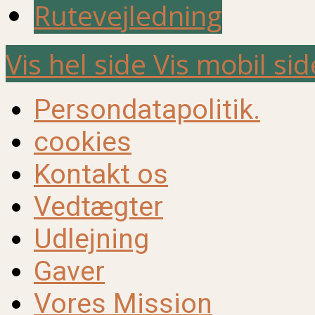
Rutevejledning
Vis hel side
Vis mobil sid
Persondatapolitik.
cookies
Kontakt os
Vedtægter
Udlejning
Gaver
Vores Mission