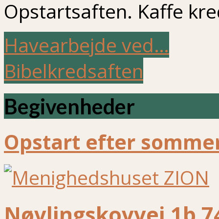
Opstartsaften. Kaffe kre
Havearbejde ved…
Bibelkredsaften
Begivenheder
Opstart efter sommer
Nøvlingskovvej 1b 7