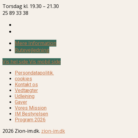
Torsdag kl. 19.30 – 21.30
25 89 33 38
Mere Information
Rutevejledning
Vis hel side
Vis mobil side
Persondatapolitik.
cookies
Kontakt os
Vedtægter
Udlejning
Gaver
Vores Mission
IM Bestyrelsen
Program 2026
2026 Zion-im.dk.
zion-im.dk