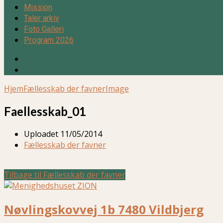
Mission
Taler arkiv
Foto Galleri
Program 2026
Hjem
Fællesskab der favner
Image
Faellesskab_01
Uploadet
11/05/2014
Fællesskab der favner
Tilbage til Fællesskab der favner
Nøvlingskovvej 1b 7480 Vildbjerg