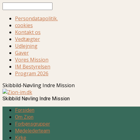
Søg
Persondatapolitik.
cookies
Kontakt os
Vedtægter
Udlejning
Gaver
Vores Mission
IM Bestyrelsen
Program 2026
Skibbild-Nøvling Indre Mission
Skibbild Nøvling Indre Mission
Forsiden
Om Zion
Forbønsgrupper
Mødelederteam
Kirke