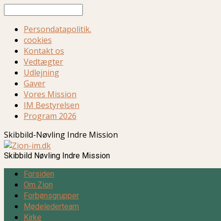
Søg
Persondatapolitik.
cookies
Kontakt os
Vedtægter
Udlejning
Gaver
Vores Mission
IM Bestyrelsen
Program 2026
Skibbild-Nøvling Indre Mission
Skibbild Nøvling Indre Mission
Forsiden
Om Zion
Forbønsgrupper
Mødelederteam
Kirke