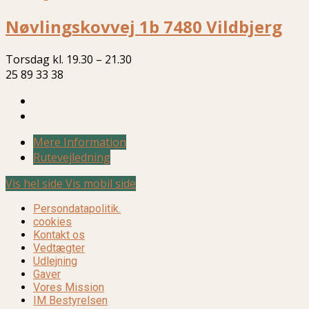
Nøvlingskovvej 1b 7480 Vildbjerg
Torsdag kl. 19.30 – 21.30
25 89 33 38
Mere Information
Rutevejledning
Vis hel side
Vis mobil side
Persondatapolitik.
cookies
Kontakt os
Vedtægter
Udlejning
Gaver
Vores Mission
IM Bestyrelsen