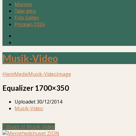
Mission
Taler arkiv
Foto Galleri
Program 2026
Musik-Video
Hjem
Medie
Musik-Video
Image
Equalizer 1700×350
Uploadet
30/12/2014
Musik-Video
Tilbage til Musik-Video