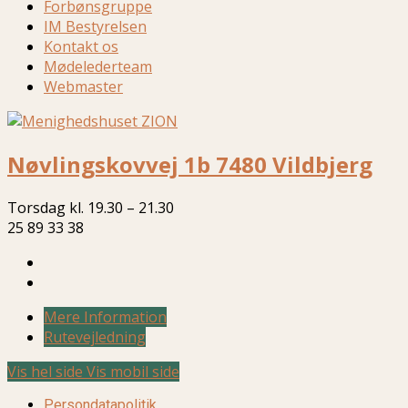
Forbønsgruppe
IM Bestyrelsen
Kontakt os
Mødelederteam
Webmaster
Nøvlingskovvej 1b 7480 Vildbjerg
Torsdag kl. 19.30 – 21.30
25 89 33 38
Mere Information
Rutevejledning
Vis hel side
Vis mobil side
Persondatapolitik.