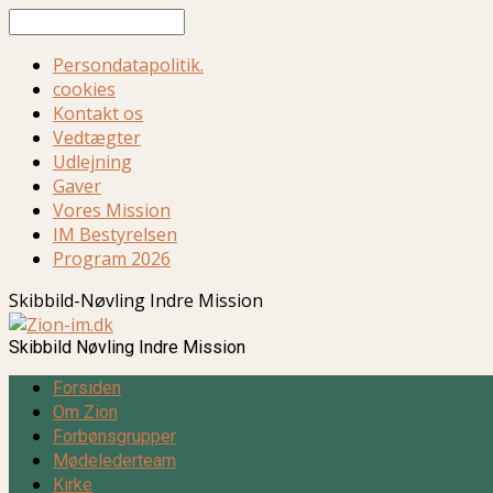
Søg
Persondatapolitik.
cookies
Kontakt os
Vedtægter
Udlejning
Gaver
Vores Mission
IM Bestyrelsen
Program 2026
Skibbild-Nøvling Indre Mission
Skibbild Nøvling Indre Mission
Forsiden
Om Zion
Forbønsgrupper
Mødelederteam
Kirke