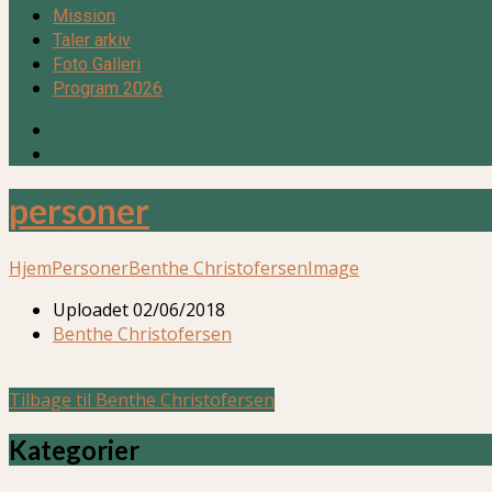
Mission
Taler arkiv
Foto Galleri
Program 2026
personer
Hjem
Personer
Benthe Christofersen
Image
Uploadet
02/06/2018
Benthe Christofersen
Tilbage til Benthe Christofersen
Kategorier