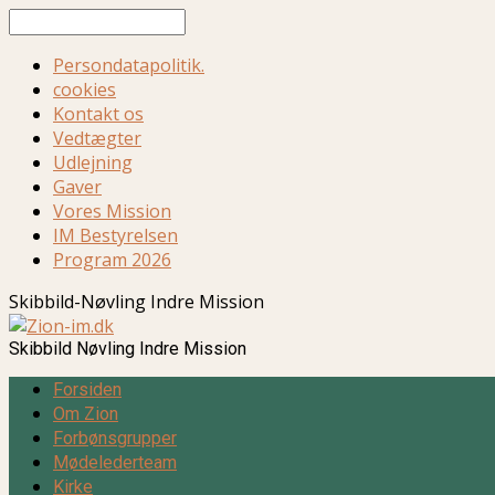
Søg
Persondatapolitik.
cookies
Kontakt os
Vedtægter
Udlejning
Gaver
Vores Mission
IM Bestyrelsen
Program 2026
Skibbild-Nøvling Indre Mission
Skibbild Nøvling Indre Mission
Forsiden
Om Zion
Forbønsgrupper
Mødelederteam
Kirke