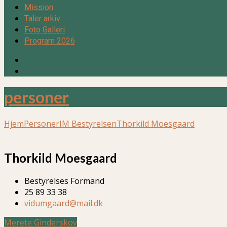
Mission
Taler arkiv
Foto Galleri
Program 2026
personer
Hjem
Personer
IM Bestyrelsen
Thorkild Moesgaard
Thorkild Moesgaard
Bestyrelses Formand
25 89 33 38
vidumgaard@mail.dk
Merete Ginderskov