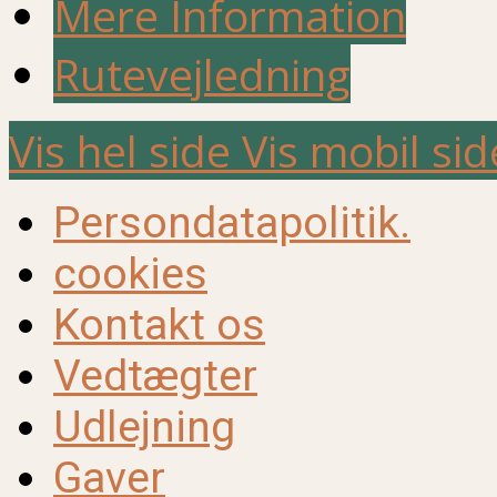
Mere Information
Rutevejledning
Vis hel side
Vis mobil sid
Persondatapolitik.
cookies
Kontakt os
Vedtægter
Udlejning
Gaver