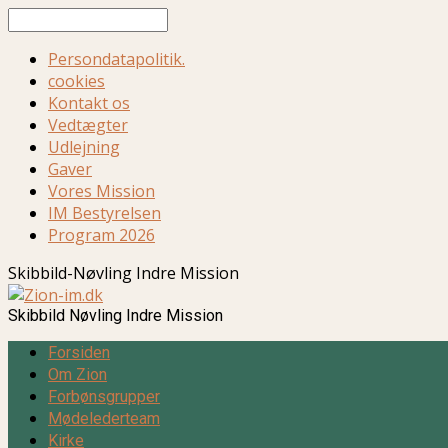
Søg
Persondatapolitik.
cookies
Kontakt os
Vedtægter
Udlejning
Gaver
Vores Mission
IM Bestyrelsen
Program 2026
Skibbild-Nøvling Indre Mission
Skibbild Nøvling Indre Mission
Forsiden
Om Zion
Forbønsgrupper
Mødelederteam
Kirke