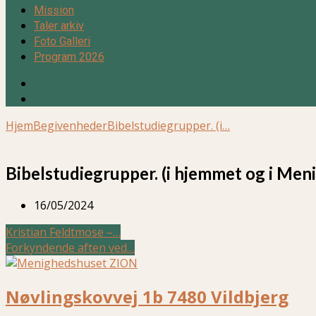
Mission
Taler arkiv
Foto Galleri
Program 2026
Hjem
Begivenheder
Bibelstudiegrupper. (i…
Bibelstudiegrupper. (i hjemmet og i Men
16/05/2024
Kristian Feldtmose –…
Forkyndende aften ved…
Nøvlingskovvej 1b 7480 Vildbjerg