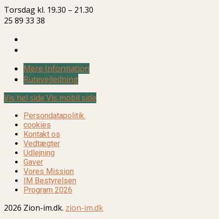
Torsdag kl. 19.30 – 21.30
25 89 33 38
Mere Information
Rutevejledning
Vis hel side
Vis mobil side
Persondatapolitik.
cookies
Kontakt os
Vedtægter
Udlejning
Gaver
Vores Mission
IM Bestyrelsen
Program 2026
2026 Zion-im.dk.
zion-im.dk